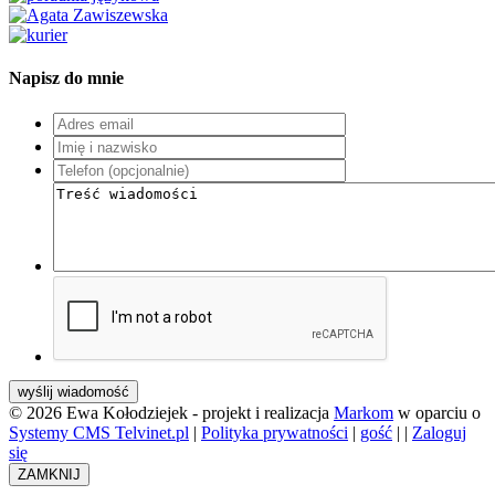
Napisz do mnie
wyślij wiadomość
© 2026 Ewa Kołodziejek - projekt i realizacja
Markom
w oparciu o
Systemy CMS Telvinet.pl
|
Polityka prywatności
|
gość
| |
Zaloguj
się
ZAMKNIJ