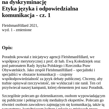
na dyskryminację
Etyka języka i odpowiedzialna
komunikacja - cz. 1
FleishmanHillard 2021,
wyd. 1 - zmienione
Opis:
Poradnik powstał z inicjatywy agencji FleishmanHillard, we
współpracy merytorycznej z prof. dr hab. Ewą Kołodziejek oraz
pod patronatem Rady Języka Polskiego i Rzecznika Praw
Obywatelskich. Jako zespół FleishmanHillard – specjalistki i
specjaliści w obszarze komunikacji – czujemy
współodpowiedzialność za język debaty publicznej. Chcemy, aby
trafnie opisywał rzeczywistość, nie wykluczał i nie ranił. Ten cel
przyświecał naszej kampanii, której elementem jest nasz Poradnik.
Szczególnie polecam go dziennikarzom, osobom wypowiadającym
się publicznie i pełniącym rolę medialnych ekspertów. Polecam go
również osobom zawodowo zajmującym się komunikacją, także tą
wewnętrzną, kształtującym kulturę i relacje w miejscach pracy.