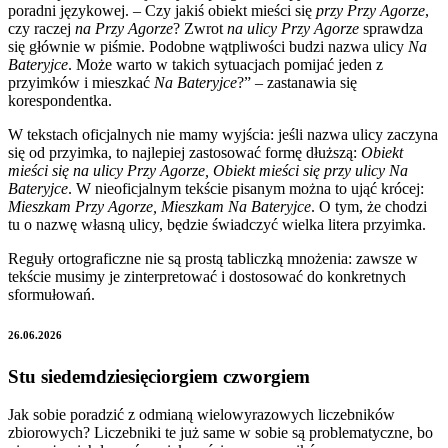
poradni językowej. – Czy jakiś obiekt mieści się
przy Przy Agorze
,
czy raczej
na Przy Agorze
? Zwrot
na ulicy Przy Agorze
sprawdza
się głównie w piśmie. Podobne wątpliwości budzi nazwa ulicy
Na
Bateryjce
. Może warto w takich sytuacjach pomijać jeden z
przyimków i mieszkać
Na Bateryjce
?” – zastanawia się
korespondentka.
W tekstach oficjalnych nie mamy wyjścia: jeśli nazwa ulicy zaczyna
się od przyimka, to najlepiej zastosować formę dłuższą:
Obiekt
mieści się na ulicy Przy Agorze, Obiekt mieści się przy ulicy Na
Bateryjce
. W nieoficjalnym tekście pisanym można to ująć krócej:
Mieszkam Przy Agorze, Mieszkam Na Bateryjce
. O tym, że chodzi
tu o nazwę własną ulicy, będzie świadczyć wielka litera przyimka.
Reguły ortograficzne nie są prostą tabliczką mnożenia: zawsze w
tekście musimy je zinterpretować i dostosować do konkretnych
sformułowań.
26.06.2026
Stu siedemdziesięciorgiem czworgiem
Jak sobie poradzić z odmianą wielowyrazowych liczebników
zbiorowych? Liczebniki te już same w sobie są problematyczne, bo