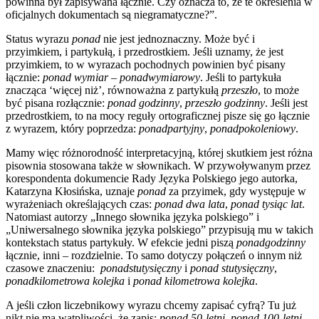
powinna był zapisywana łącznie. Czy oznacza to, że te określenia w
oficjalnych dokumentach są niegramatyczne?”.
Status wyrazu
ponad
nie jest jednoznaczny. Może być i
przyimkiem, i partykułą, i przedrostkiem. Jeśli uznamy, że jest
przyimkiem, to w wyrazach pochodnych powinien być pisany
łącznie:
ponad wymiar
–
ponadwymiarowy
. Jeśli to partykuła
znacząca ‘więcej niż’, równoważna z partykułą
przeszło
, to może
być pisana rozłącznie:
ponad godzi
n
n
y
,
przeszło
godzin
ny
. Jeśli jest
przedrostkiem, to na mocy reguły ortograficznej pisze się go łącznie
z wyrazem, który poprzedza:
ponadpartyjny
,
ponadpokoleniowy
.
Mamy więc różnorodność interpretacyjną, której skutkiem jest różna
pisownia stosowana także w słownikach. W przywoływanym przez
korespondenta dokumencie Rady Języka Polskiego jego autorka,
Katarzyna Kłosińska, uznaje
ponad
za przyimek, gdy występuje w
wyrażeniach określających czas:
ponad dwa lata
,
ponad tysiąc lat
.
Natomiast autorzy „Innego słownika języka polskiego” i
„Uniwersalnego słownika języka polskiego” przypisują mu w takich
kontekstach status partykuły. W efekcie jedni piszą
ponadgodzinny
łącznie, inni – rozdzielnie. To samo dotyczy połączeń o innym niż
czasowe znaczeniu:
ponadstutysięczny
i
ponad stutysięczny
,
ponadkilometrowa kolejka
i
ponad kilometrowa kolejka
.
A jeśli człon liczebnikowy wyrazu chcemy zapisać cyfrą? Tu już
nikt nie ma wątpliwości, że zapis:
ponad 50-letni
,
ponad 100-letni