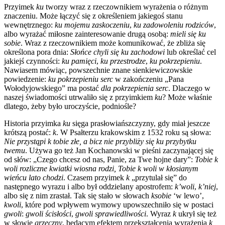
Przyimek
ku
tworzy wraz z rzeczownikiem wyrażenia o różnym
znaczeniu. Może łączyć się z określeniem jakiegoś stanu
wewnętrznego:
ku mojemu zaskoczeniu
,
ku zadowoleniu rodziców
,
albo wyrażać miłosne zainteresowanie drugą osobą:
mieli się ku
sobie
. Wraz z rzeczownikiem może komunikować, że zbliża się
określona pora dnia:
Słońce chyli się ku zachodowi
lub określać cel
jakiejś czynności:
ku pamięci
,
ku przestrodze
,
ku pokrzepieniu
.
Nawiasem mówiąc, powszechnie znane sienkiewiczowskie
powiedzenie:
ku pokrzepieniu serc
w zakończeniu „Pana
Wołodyjowskiego” ma postać
dla pokrzepienia serc
. Dlaczego w
naszej świadomości utrwaliło się z przyimkiem
ku
? Może właśnie
dlatego, żeby było uroczyście, podniośle?
Historia przyimka
ku
sięga prasłowiańszczyzny, gdy miał jeszcze
krótszą postać:
k
. W Psałterzu krakowskim z 1532 roku są słowa:
Nie przystąpi k tobie złe, a bicz nie przybliży się ku przybytku
twemu
. Używa go też Jan Kochanowski w pieśni zaczynającej się
od słów: „Czego chcesz od nas, Panie, za Twe hojne dary”:
Tobie k
woli rozliczne kwiatki wiosna rodzi, Tobie k woli w kłosianym
wieńcu lato chodzi
. Czasem przyimek
k
„przytulał się” do
następnego wyrazu i albo był oddzielany apostrofem:
k’woli
,
k’niej
,
albo się z nim zrastał. Tak się stało w słowach
ksobie
‘w lewo’,
kwoli
, które pod wpływem wymowy upowszechniło się w postaci
gwoli
:
gwoli ścisłości
,
gwoli sprawiedliwości
. Wyraz
k
ukrył się też
w słowie
grzeczny
, będącym efektem przekształcenia wyrażenia
k