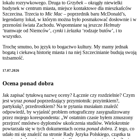
lokalu rozrywkowego. Druga to
Grzybek
– okrągły niewielki
budynek w centrum miasta, miejsce kontaktowe dla mieszkańców
Szczecina. Trzecia to
Mic Mac
– poprzednik baru McDonald’s,
legendarny lokal, w którym można było posmakować dosłownie i w
przenośni świata Zachodu. Wspomniane są jeszcze
Helmuty
‘tramwaje od Niemców’,
cynki
i
żelazka
‘rodzaje butów’, i to
wszystko.
Trochę smutno, bo język to bogactwo kultury. My mamy jednak
bogatą i ciekawą historię miasta i na niej Szczecinianie budują swoją
tożsamość.
17.07.2026
Ocena ponad dobra
Jak zapisać tytułową nazwę oceny? Łącznie czy rozdzielnie? Czym
jest wyraz
ponad
poprzedzający przymiotnik: przyimkiem?,
partykułą?, przedrostkiem? Na te pytania musiałam znaleźć
odpowiedź, by wyjaśnić problem ortograficzny zasygnalizowany
przez mojego korespondenta: „W ostatnim czasie byłem zmuszony
przejrzeć mnóstwo dyplomów ukończenia studiów. Wielokrotnie
powtarzała się w tych dokumentach ocena
ponad dobra
. Z tego, co
udało mi się znaleźć na stronie Rady Języka Polskiego, cząstka ta