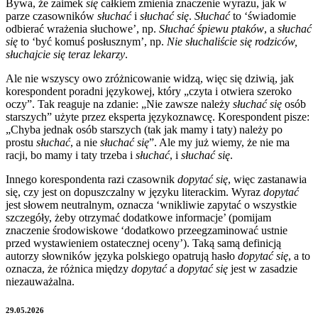
Bywa, że zaimek
się
całkiem zmienia znaczenie wyrazu, jak w
parze czasowników
słuchać
i
słuchać się
.
Słuchać
to ‘świadomie
odbierać wrażenia słuchowe’, np.
Słuchać śpiewu ptaków
, a
słuchać
się
to ‘być komuś posłusznym’, np.
Nie słuchaliście się rodziców,
słuchajcie się teraz lekarzy
.
Ale nie wszyscy owo zróżnicowanie widzą, więc się dziwią, jak
korespondent poradni językowej, który „czyta i otwiera szeroko
oczy”. Tak reaguje na zdanie: „Nie zawsze należy
słuchać się
osób
starszych” użyte przez eksperta językoznawcę. Korespondent pisze:
„Chyba jednak osób starszych (tak jak mamy i taty) należy po
prostu
słuchać
, a nie
słuchać się
”. Ale my już wiemy, że nie ma
racji, bo mamy i taty trzeba i
słuchać
, i
słuchać się
.
Innego korespondenta razi czasownik
dopytać się
, więc zastanawia
się, czy jest on dopuszczalny w języku literackim. Wyraz
dopytać
jest słowem neutralnym, oznacza ‘wnikliwie zapytać o wszystkie
szczegóły, żeby otrzymać dodatkowe informacje’ (pomijam
znaczenie środowiskowe ‘dodatkowo przeegzaminować ustnie
przed wystawieniem ostatecznej oceny’). Taką samą definicją
autorzy słowników języka polskiego opatrują hasło
dopytać się
, a to
oznacza, że różnica między
dopytać
a
dopytać się
jest w zasadzie
niezauważalna.
29.05.2026