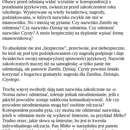
Obawy przed odmianą widać wyraźnie w korespondencji z
poradniami językowymi, zwłaszcza przed zakończeniem roku
szkolnego. Wypisywane są wtedy świadectwa, nagrody,
podziękowania, w których nazwisko zwykle nie stoi w
mianowniku. No i mnożą się pytania: Czy nazwisko
Zanilis
się
odmienia? Czy nazwisko
Dzisiaj
się odmienia. Czy odmienić
nazwisko
Czysty
? A może bezpieczniej na dyplomie wpisać formę
mianownikową?
To absolutnie nie jest „bezpieczne”, przeciwnie, jest niebezpieczne,
bo ktoś się pod tym podziękowaniem czy nagrodą podpisuje i daje
świadectwo swojej nienajwyższej sprawności językowej. Nazwisk
zakończonych inaczej niż na samogłoskę
-a
tylko panie nie
odmieniają, ale panowie
Zanilis
,
Dzisiaj
,
Czysty
powinni śmiało
korzystać z bogactwa gramatyki: nagroda dla
Zanilisa
,
Dzisiaja
,
Czystego
.
Trochę więcej swobody dają nam nazwiska zakończone na
-o
.
Norma mówi: odmieniać, toleruje jednak nieodmienianie, jeśli z
jakichś powodów zostaje zakłócona komunikatywność. Ale czy
powodem nieodmieniania mogą być osobiste odczucia?
Korespondent poradni pyta, czy można nie odmieniać nazwiska,
jeżeli w odmianie może się wydawać śmieszne, na przykład
Miśko
?
Trudno orzec, jakie słowa są śmieszne, bo jest to kwestia
indywidualnego odczucia. Pan
Miśko
w narzędniku jest panem