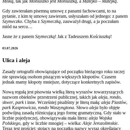
Miśką
, tak jak
Moniuszko
jest
Moniuszką
, a
Matejko
–
Matejką
.
Gdy zawierałam pisemną umowę z panami fachowcami, to na
pytanie, z kim tę umowę zawieram, usłyszałam od jednego: z panem
Szymeczko
. Chyba z
Szymeczką
, zauważył drugi, a ja poczułam
miód na sercu…
Jasne że z panem
Szymeczką
! Jak z Tadeuszem
Kościuszką
!
03.07.2026
Ulica i aleja
Zasady ortografii obowiązujące od początku bieżącego roku raczej
nie sprawiają osobom piszącym większych kłopotów. Czasem
jednak mamy kłopoty mniejsze, dotyczące konkretnych zapisów.
Nową regułą jest pisownia wielką literą wyrazów towarzyszących
nazwom obiektów przestrzeni publicznej, takich jak
aleja
,
rondo
,
skwer
,
park
i inne. Wcześniej pisaliśmy je literą małą:
aleja Piastów
,
park Kasprowicza
,
rondo Waszyngtona
. Słowo
aleja
było objęte
podwójną zasadą różnicującą jego formę gramatyczną. Gdy stało w
liczbie pojedynczej, obowiązywała mała litera:
aleja Wojska
Polskiego
, gdy w liczbie mnogiej – wielka:
Aleje Jerozolimskie
.
Teraz jest prościej: stojący na początku nazwy wyraz określający