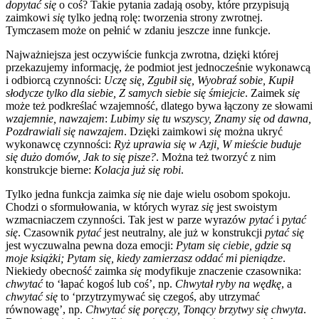
dopytać się
o coś? Takie pytania zadają osoby, które przypisują
zaimkowi
się
tylko jedną rolę: tworzenia strony zwrotnej.
Tymczasem może on pełnić w zdaniu jeszcze inne funkcje.
Najważniejsza jest oczywiście funkcja zwrotna, dzięki której
przekazujemy informację, że podmiot jest jednocześnie wykonawcą
i odbiorcą czynności:
Uczę się, Zgubił się, Wyobraź sobie, Kupił
słodycze tylko dla siebie, Z samych siebie się śmiejcie
. Zaimek
się
może też podkreślać wzajemność, dlatego bywa łączony ze słowami
wzajemnie, nawzajem
:
Lubimy się tu wszyscy, Znamy się od dawna,
Pozdrawiali się nawzajem
. Dzięki zaimkowi
się
można ukryć
wykonawcę czynności:
Ryż uprawia się w Azji, W mieście buduje
się dużo domów, Jak to się pisze?
. Można też tworzyć z nim
konstrukcje bierne:
Kolacja już się robi
.
Tylko jedna funkcja zaimka
się
nie daje wielu osobom spokoju.
Chodzi o sformułowania, w których wyraz
się
jest swoistym
wzmacniaczem czynności. Tak jest w parze wyrazów
pytać
i
pytać
się
. Czasownik
pytać
jest neutralny, ale już w konstrukcji
pytać się
jest wyczuwalna pewna doza emocji:
Pytam się ciebie, gdzie są
moje książki; Pytam się, kiedy zamierzasz oddać mi pieniądze
.
Niekiedy obecność zaimka
się
modyfikuje znaczenie czasownika:
chwytać
to ‘łapać kogoś lub coś’, np.
Chwytał ryby na wędkę
, a
chwytać się
to ‘przytrzymywać się czegoś, aby utrzymać
równowagę’, np.
Chwytać się poręczy, Tonący brzytwy się chwyta
.