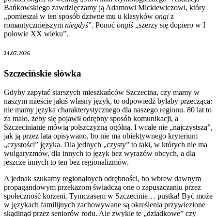
Bańkowskiego zawdzięczamy ją Adamowi Mickiewiczowi, który
„pomieszał w ten sposób dziwne mu u klasyków
ongi
z
romantyczniejszym
niegdyś
”. Ponoć
ongiś
„szerzy się dopiero w I
połowie XX wieku”.
24.07.2026
Szczecińskie słówka
Gdyby zapytać starszych mieszkańców Szczecina, czy mamy w
naszym mieście jakiś własny język, to odpowiedź byłaby przecząca:
nie mamy języka charakterystycznego dla naszego regionu. 80 lat to
za mało, żeby się pojawił odrębny sposób komunikacji, a
Szczecinianie mówią polszczyzną ogólną. I wcale nie „najczystszą”,
jak ją przez lata opisywano, bo nie ma obiektywnego kryterium
„czystości” języka. Dla jednych „czysty” to taki, w których nie ma
wulgaryzmów, dla innych to język bez wyrazów obcych, a dla
jeszcze innych to ten bez regionalizmów.
A jednak szukamy regionalnych odrębności, bo wbrew dawnym
propagandowym przekazom świadczą one o zapuszczaniu przez
społeczność korzeni. Tymczasem w Szczecinie… pustka! Być może
w językach familijnych zachowywane są określenia przywiezione
skądinąd przez seniorów rodu. Ale zwykle te „dziadkowe” czy