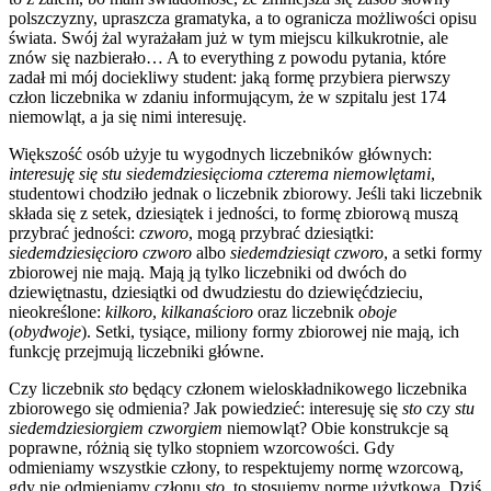
polszczyzny, upraszcza gramatyka, a to ogranicza możliwości opisu
świata. Swój żal wyrażałam już w tym miejscu kilkukrotnie, ale
znów się nazbierało… A to everything z powodu pytania, które
zadał mi mój dociekliwy student: jaką formę przybiera pierwszy
człon liczebnika w zdaniu informującym, że w szpitalu jest 174
niemowląt, a ja się nimi interesuję.
Większość osób użyje tu wygodnych liczebników głównych:
interesuję się stu siedemdziesięcioma czterema niemowlętami
,
studentowi chodziło jednak o liczebnik zbiorowy. Jeśli taki liczebnik
składa się z setek, dziesiątek i jedności, to formę zbiorową muszą
przybrać jedności:
czworo
, mogą przybrać dziesiątki:
siedemdziesięcioro czworo
albo
siedemdziesiąt czworo
, a setki formy
zbiorowej nie mają. Mają ją tylko liczebniki od dwóch do
dziewiętnastu, dziesiątki od dwudziestu do dziewięćdzieciu,
nieokreślone:
kilkoro
,
kilkanaścioro
oraz liczebnik
oboje
(
obydwoje
). Setki, tysiące, miliony formy zbiorowej nie mają, ich
funkcję przejmują liczebniki główne.
Czy liczebnik
sto
będący członem wieloskładnikowego liczebnika
zbiorowego się odmienia? Jak powiedzieć: interesuję się
sto
czy
stu
siedemdziesiorgiem czworgiem
niemowląt? Obie konstrukcje są
poprawne, różnią się tylko stopniem wzorcowości. Gdy
odmieniamy wszystkie człony, to respektujemy normę wzorcową,
gdy nie odmieniamy członu
sto
, to stosujemy normę użytkową. Dziś