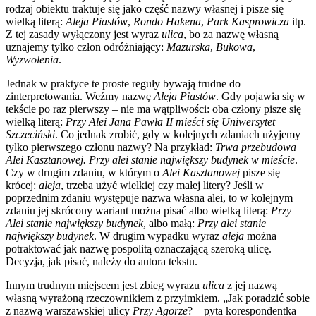
rodzaj obiektu traktuje się jako część nazwy własnej i pisze się
wielką literą:
Aleja Piastów
,
Rondo Hakena
,
Park Kasprowicza
itp.
Z tej zasady wyłączony jest wyraz
ulica
, bo za nazwę własną
uznajemy tylko człon odróżniający:
Mazurska
,
Bukowa
,
Wyzwolenia
.
Jednak w praktyce te proste reguły bywają trudne do
zinterpretowania. Weźmy nazwę
Aleja Piastów
. Gdy pojawia się w
tekście po raz pierwszy – nie ma wątpliwości: oba człony pisze się
wielką literą:
Przy Alei Jana Pawła II mieści się Uniwersytet
Szczeciński
. Co jednak zrobić, gdy w kolejnych zdaniach użyjemy
tylko pierwszego członu nazwy? Na przykład:
Trwa przebudowa
Alei Kasztanowej. Przy alei stanie największy budynek w mieście
.
Czy w drugim zdaniu, w którym o
Alei Kasztanowej
pisze się
krócej:
aleja
, trzeba użyć wielkiej czy małej litery? Jeśli w
poprzednim zdaniu występuje nazwa własna alei, to w kolejnym
zdaniu jej skrócony wariant można pisać albo wielką literą:
Przy
Alei stanie największy budynek
,
albo małą:
Przy alei stanie
największy budynek
. W drugim wypadku wyraz
aleja
można
potraktować jak nazwę pospolitą oznaczającą szeroką ulicę.
Decyzja, jak pisać, należy do autora tekstu.
Innym trudnym miejscem jest zbieg wyrazu
ulica
z jej nazwą
własną wyrażoną rzeczownikiem z przyimkiem. „Jak poradzić sobie
z nazwą warszawskiej ulicy
Przy Agorze
? – pyta korespondentka