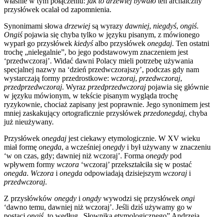
właśnie w tym połączeniu:
jak to drzewiej bywało
ten archaiczny
przysłówek ocalał od zapomnienia.
Synonimami słowa
drzewiej
są wyrazy
dawniej
,
niegdyś
,
ongiś
.
Ongiś
pojawia się chyba tylko w języku pisanym, z mówionego
wyparł go przysłówek
kiedyś
albo przysłówek
onegdaj
. Ten ostatni
trochę „nielegalnie”, bo jego podstawowym znaczeniem jest
‘przedwczoraj’. Widać dawni Polacy mieli potrzebę używania
specjalnej nazwy na ‘dzień przedwczorajszy’, podczas gdy nam
wystarczają formy przedrostkowe:
wczoraj
,
przedwczoraj
,
przedprzedwczoraj
. Wyraz
przedprzedwczoraj
pojawia się głównie
w języku mówionym, w tekście pisanym wygląda trochę
ryzykownie, chociaż zapisany jest poprawnie. Jego synonimem jest
mniej zaskakujący ortograficznie przysłówek
przedonegdaj
, chyba
już nieużywany.
Przysłówek
onegdaj
jest ciekawy etymologicznie. W XV wieku
miał formę
onegda
, a wcześniej
onegdy
i był używany w znaczeniu
‘w on czas, gdy; dawniej niż wczoraj’. Forma
onegdy
pod
wpływem formy
wczora
‘wczoraj’ przekształciła się w postać
onegda
.
Wczora
i
onegda
odpowiadają dzisiejszym
wczoraj
i
przedwczoraj
.
Z przysłówków
onegdy
i
ongdy
wywodzi się przysłówek
ongi
‘dawno temu, dawniej niż wczoraj’. Jeśli dziś używamy go w
postaci
ongiś
, to według „Słownika etymologicznego” Andrzeja