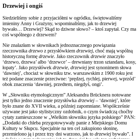
Drzewiej i ongiś
Siedzieliśmy sobie z przyjaciółmi w ogródku, świętowaliśmy
imieniny Anny i Grażyny, wspominaliśmy, jak to drzewiej
bywało… Drzewiej?
Skąd to dziwne słowo? – ktoś zapytał. Czy ma
coś wspólnego z drzewem?
Nie znalazłam w słownikach jednoznacznego powiązania
rzeczownika
drzewo
z przysłówkiem
drzewiej
, choć mają wspólną
historyczną formę
drzewie
. Jako rzeczownik
drzewie
znaczyło
‘drzewo, drzewa’ albo ‘drzewce’ – drewniany trzon sztandaru, kosy,
łopaty’. Jako przysłówek
drzewie
,
drzewiej
jest synonimem słowa
‘dawniej’, chociaż w słowniku tzw. warszawskim z 1900 roku jest
też podane znaczenie przeciwne: ‘prędzej, rychlej, pierwej, wprzód’
obok znaczenia ‘dawniej, przedtem, niegdyś, ongi’.
W „Słowniku etymologicznym” Aleksandra Brücknera notowane
jest tylko jedno znaczenie przysłówka
drzewiej
– ‘dawniej’, które
było znane do XVII wieku, a później zapomniane. Współcześnie
używane jest jako stylistyczny ozdobnik, o czym świadczą choćby
cytaty zamieszczone w „Wielkim słowniku języka polskiego” PAN:
„Dodatki do chleba przygotowywały panie z Miejskiego Domu
Kultury w Słupcu. Specjalnie na ten cel zakupiono słoninę,
przemielono ją i przez trzy dni warzono, jak to
drzewiej
bywało”. I