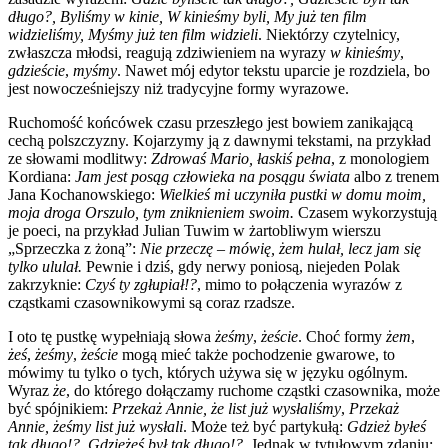
długo?, Byliśmy w kinie, W kinieśmy byli, My już ten film
widzieliśmy, Myśmy już ten film widzieli
. Niektórzy czytelnicy,
zwłaszcza młodsi, reagują zdziwieniem na wyrazy
w kinieśmy
,
gdzieście
,
myśmy
. Nawet mój edytor tekstu uparcie je rozdziela, bo
jest nowocześniejszy niż tradycyjne formy wyrazowe.
Ruchomość końcówek czasu przeszłego jest bowiem zanikającą
cechą polszczyzny. Kojarzymy ją z dawnymi tekstami, na przykład
ze słowami modlitwy:
Zdrowaś Mario, łaskiś pełna
, z monologiem
Kordiana:
Jam jest posąg człowieka na posągu świata
albo z trenem
Jana Kochanowskiego:
Wielkieś mi uczyniła pustki w domu moim,
moja droga Orszulo, tym zniknieniem swoim.
Czasem wykorzystują
je poeci, na przykład Julian Tuwim w żartobliwym wierszu
„Sprzeczka z żoną”:
Nie przeczę – mówię, żem hulał, lecz jam się
tylko ululał.
Pewnie i dziś, gdy nerwy poniosą, niejeden Polak
zakrzyknie:
Czyś ty zgłupiał!?
, mimo to połączenia wyrazów z
cząstkami czasownikowymi są coraz rzadsze.
I oto tę pustkę wypełniają słowa
żeśmy
,
żeście
. Choć formy
żem
,
żeś
,
żeśmy
,
żeście
mogą mieć także pochodzenie gwarowe, to
mówimy tu tylko o tych, których używa się w języku ogólnym.
Wyraz
że
, do którego dołączamy ruchome cząstki czasownika, może
być spójnikiem:
Przekaż Annie, że list już wysłaliśmy
,
Przekaż
Annie, żeśmy list już wysłali
. Może też być partykułą:
Gdzież byłeś
tak długo!?
,
Gdzieżeś był tak długo!?
. Jednak w tytułowym zdaniu: