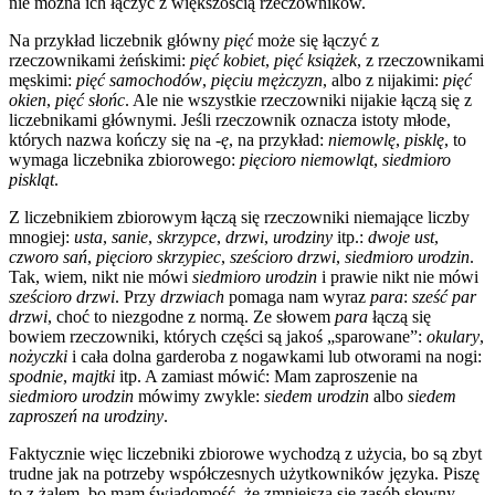
nie można ich łączyć z większością rzeczowników.
Na przykład liczebnik główny
pięć
może się łączyć z
rzeczownikami żeńskimi:
pięć kobiet
,
pięć książek
, z rzeczownikami
męskimi:
pięć samochodów
,
pięciu mężczyzn
, albo z nijakimi:
pięć
okien
,
pięć słońc
. Ale nie wszystkie rzeczowniki nijakie łączą się z
liczebnikami głównymi. Jeśli rzeczownik oznacza istoty młode,
których nazwa kończy się na
-ę
, na przykład:
niemowlę
,
pisklę
, to
wymaga liczebnika zbiorowego:
pięcioro niemowląt
,
siedmioro
piskląt
.
Z liczebnikiem zbiorowym łączą się rzeczowniki niemające liczby
mnogiej:
usta
,
sanie
,
skrzypce
,
drzwi
,
urodziny
itp.:
dwoje ust
,
czworo sań
,
pięcioro skrzypiec
,
sześcioro drzwi
,
siedmioro urodzin
.
Tak, wiem, nikt nie mówi
siedmioro urodzin
i prawie nikt nie mówi
sześcioro drzwi
. Przy
drzwiach
pomaga nam wyraz
para
:
sześć par
drzwi
, choć to niezgodne z normą. Ze słowem
para
łączą się
bowiem rzeczowniki, których części są jakoś „sparowane”:
okulary
,
nożyczki
i cała dolna garderoba z nogawkami lub otworami na nogi:
spodnie
,
majtki
itp. A zamiast mówić: Mam zaproszenie na
siedmioro urodzin
mówimy zwykle:
siedem urodzin
albo
siedem
zaproszeń na urodziny
.
Faktycznie więc liczebniki zbiorowe wychodzą z użycia, bo są zbyt
trudne jak na potrzeby współczesnych użytkowników języka. Piszę
to z żalem, bo mam świadomość, że zmniejsza się zasób słowny