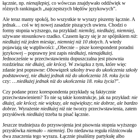
łącznie, np.
nienajlepiej
, co wówczas znajdywało oddźwięk w
różnych rankingach „najczęstszych błędów językowych”.
Ale teraz mamy spokój, bo wszystkie te wyrazy piszemy łącznie. A
jednak… coś w tej nowej zasadzie piszących uwiera. Chodzi o
formy stopnia wyższego, na przykład:
niemilej
,
niedłużej
,
niemniej
,
używane stosunkowo rzadko. Czasem łączy się je ze spójnikiem
niż
:
niedłużej niż jeden miesiąc
,
niemniej niż 10 złotych
. A wtedy
pojawiają się wątpliwości: „Obecnie – pisze korespondent poradni
językowej – poprawny jest zapis
niedłużej
,
nienajdłużej
.
Jednocześnie w przeciwstawieniu dopuszczalna jest pisownia
rozdzielna:
nie dłużej, ale krócej
. W związku z tym, które więc
zdanie jest poprawne:
Obowiązek szkolny trwa do ukończenia szkoły
podstawowej, nie dłużej jednak niż do ukończenia 18. roku życia
czy: …
niedłużej jednak niż do ukończenia 18. roku życia
?”.
Czy podane przez korespondenta przykłady są faktycznie
przeciwstawieniem? To nie są takie konstrukcje, jak na przykład:
nie
dłużej, ale krócej
;
nie większy, ale największy
;
nie dobrze, ale bardzo
dobrze
. Wyrażenie
niedłużej
niż
nie tworzy przeciwstawienia, zatem
przysłówek
niedłużej
trzeba tu pisać łącznie.
Jeszcze trudniejsza do przyswojenia jest pisownia stopnia wyższego
przysłówka
niemało – niemniej
. Do niedawna reguła różnicowała
dwa znaczenia tego wyrazu. Łącznie pisaliśmy partykułę albo