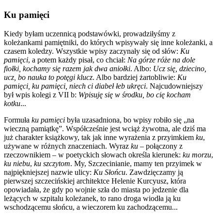
Ku pamięci
Kiedy byłam uczennicą podstawówki, prowadziłyśmy z
koleżankami pamiętniki, do których wpisywały się inne koleżanki, a
czasem koledzy. Wszystkie wpisy zaczynały się od słów:
Ku
pamięci
, a potem każdy pisał, co chciał:
Na górze róże na dole
fiołki, kochamy się razem jak dwa aniołki
. Albo:
Ucz się, dziecino,
ucz, bo nauka to potęgi klucz
. Albo bardziej żartobliwie:
Ku
pamięci, ku pamięci, niech ci diabeł łeb ukręci
. Najcudowniejszy
był wpis kolegi z VII b:
Wpisuję się w środku, bo cię kocham
kotku
...
Formuła
ku pamięci
była uzasadniona, bo wpisy robiło się „na
wieczną pamiątkę”. Współcześnie jest wciąż żywotna, ale dziś ma
już charakter książkowy, tak jak inne wyrażenia z przyimkiem
ku
,
używane w różnych znaczeniach. Wyraz
ku
– połączony z
rzeczownikiem – w poetyckich słowach określa kierunek:
ku morzu
,
ku niebu
,
ku szczytom
. My, Szczecinianie, mamy ten przyimek w
najpiękniejszej nazwie ulicy:
Ku Słońcu
. Zawdzięczamy ją
pierwszej szczecińskiej architektce Helenie Kurcyusz, która
opowiadała, że gdy po wojnie szła do miasta po jedzenie dla
leżących w szpitalu koleżanek, to rano droga wiodła ją ku
wschodzącemu słońcu, a wieczorem ku zachodzącemu...