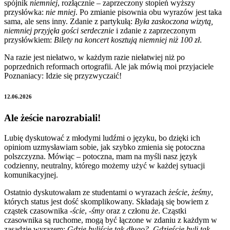
spójnik
niemniej
, rozłącznie – zaprzeczony stopień wyższy
przysłówka:
nie mniej
. Po zmianie pisownia obu wyrazów jest taka
sama, ale sens inny. Zdanie z partykułą:
Była zaskoczona wizytą,
niemniej przyjęła gości serdecznie
i zdanie z zaprzeczonym
przysłówkiem:
Bilety na koncert kosztują niemniej niż 100 zł
.
Na razie jest niełatwo, w każdym razie niełatwiej niż po
poprzednich reformach ortografii. Ale jak mówią moi przyjaciele
Poznaniacy: Idzie się przyzwyczaić!
12.06.2026
Ale żeście narozrabiali!
Lubię dyskutować z młodymi ludźmi o języku, bo dzięki ich
opiniom uzmysławiam sobie, jak szybko zmienia się potoczna
polszczyzna. Mówiąc – potoczna, mam na myśli nasz język
codzienny, neutralny, którego możemy użyć w każdej sytuacji
komunikacyjnej.
Ostatnio dyskutowałam ze studentami o wyrazach
żeście
,
żeśmy
,
których status jest dość skomplikowany. Składają się bowiem z
cząstek czasownika
-ście
,
-śmy
oraz z członu
że
. Cząstki
czasownika są ruchome, mogą być łączone w zdaniu z każdym w
zasadzie wyrazem:
Gdzie byliście tak długo?, Gdzieście byli tak