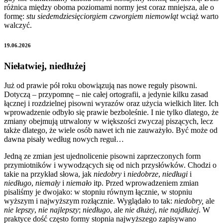
różnica między oboma poziomami normy jest coraz mniejsza, ale o
formę:
stu siedemdziesięciorgiem czworgiem niemowląt
wciąż warto
walczyć.
19.06.2026
Niełatwiej, niedłużej
Już od prawie pół roku obowiązują nas nowe reguły pisowni.
Dotyczą – przypomnę – nie całej ortografii, a jedynie kilku zasad
łącznej i rozdzielnej pisowni wyrazów oraz użycia wielkich liter. Ich
wprowadzenie odbyło się prawie bezboleśnie. I nie tylko dlatego, że
zmiany obejmują utrwalony w większości zwyczaj piszących, lecz
także dlatego, że wiele osób nawet ich nie zauważyło. Być może od
dawna pisały według nowych reguł…
Jedną ze zmian jest ujednolicenie pisowni zaprzeczonych form
przymiotników i wywodzących się od nich przysłówków. Chodzi o
takie na przykład słowa, jak
niedobry
i
niedobrze
,
niedługi
i
niedługo
,
niemały
i
niemało
itp. Przed wprowadzeniem zmian
pisaliśmy je dwojako: w stopniu równym łącznie, w stopniu
wyższym i najwyższym rozłącznie. Wyglądało to tak:
niedobry,
ale
nie lepszy
,
nie najlepszy
;
niedługo
, ale
nie dłużej
,
nie najdłużej
. W
praktyce dość często formy stopnia najwyższego zapisywano