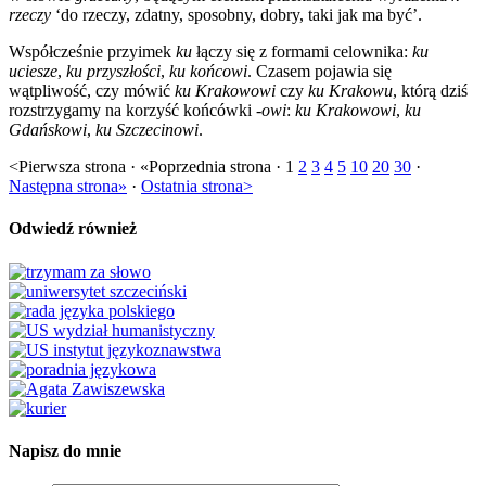
rzeczy
‘do rzeczy, zdatny, sposobny, dobry, taki jak ma być’.
Współcześnie przyimek
ku
łączy się z formami celownika:
ku
uciesze
,
ku przyszłości
,
ku końcowi
. Czasem pojawia się
wątpliwość, czy mówić
ku Krakowowi
czy
ku Krakowu
, którą dziś
rozstrzygamy na korzyść końcówki
-owi
:
ku Krakowowi
,
ku
Gdańskowi
,
ku Szczecinowi
.
<Pierwsza strona · «Poprzednia strona · 1
2
3
4
5
10
20
30
·
Następna strona»
·
Ostatnia strona>
Odwiedź również
Napisz do mnie