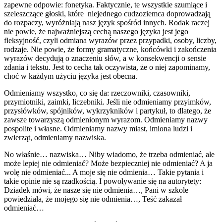
zapewne odpowie: fonetyka. Faktycznie, te wszystkie szumiące i
szeleszczące głoski, które niejednego cudzoziemca doprowadzają
do rozpaczy, wyróżniają nasz język spośród innych. Rodak raczej
nie powie, że najważniejszą cechą naszego języka jest jego
fleksyjność, czyli odmiana wyrazów przez przypadki, osoby, liczby,
rodzaje. Nie powie, że formy gramatyczne, końcówki i zakończenia
wyrazów decydują o znaczeniu słów, a w konsekwencji o sensie
zdania i tekstu. Jest to cecha tak oczywista, że o niej zapominamy,
choć w każdym użyciu języka jest obecna.
Odmieniamy wszystko, co się da: rzeczowniki, czasowniki,
przymiotniki, zaimki, liczebniki. Jeśli nie odmieniamy przyimków,
przysłówków, spójników, wykrzykników i partykuł, to dlatego, że
zawsze towarzyszą odmienionym wyrazom. Odmieniamy nazwy
pospolite i własne. Odmieniamy nazwy miast, imiona ludzi i
zwierząt, odmieniamy nazwiska.
No właśnie… nazwiska… Niby wiadomo, że trzeba odmieniać, ale
może lepiej nie odmieniać? Może bezpieczniej nie odmieniać? A ja
wolę nie odmieniać... A moje się nie odmienia… Takie pytania i
takie opinie nie są rzadkością. I powoływanie się na autorytety:
Dziadek mówi, że nasze się nie odmienia…, Pani w szkole
powiedziała, że mojego się nie odmienia…, Teść zakazał
odmieniać…