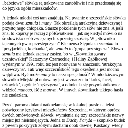
„babciowe” słówka są traktowane żartobliwie i nie przedostają się
do języka ogółu mieszkańców.
A jednak młodsi coś tam znajdują. Na pytanie o szczecińskie słówka
podają dwa:
szmula
i
many
. Tak określają atrakcyjną dziewczynę i
przystojnego chłopaka. Starsze pokolenie tych słów nie zna. A jeśli
zna, to kojarzy je raczej z półświatkiem – jak się kiedyś mówiło na
środowisko osób związanych z przestępczością. W „Słowniku
tajemnych gwar przestępczych” Klemensa Stępniaka
szmulka
to
‘przyjaciółka, kochanka’, ale
szmula
to ‘grupa przestępcza’. Słowo
szmula
ma jednak szerszy zasięg, bo w „Słowniku gwary
uczniowskiej” Katarzyny Czarneckiej i Haliny Zgółkowej
wydanym w 1991 roku też jest notowane w znaczeniu ‘atrakcyjna
dziewczyna’. Tak więc szczecińskość tego określenia jest mocno
wątpliwa. Być może
many
to nasza specjalność? W młodzieżowym
słowniku Miejski.pl notowany jest w znaczeniu ‘koleś, facet,
człowiek’, ogólnie ‘mężczyzna’, a odmienia się przymiotnikowo:
widzieć
manego
, iść
z manym
. W innych słownikach takiego hasła
nie znalazłam.
Przed paroma dniami natknęłam się w lokalnej prasie na tekst
poświęcony językowi mieszkańców Szczecina, w którym oprócz
dwóch omówionych słówek, wymienia się trzy szczecińskie nazwy
miejsc już nieistniejących. Jedna to
Dachy Paryża
– skupisko budek
z piwem pokrytych żółtymi dachami obok dawnej Kaskady, wtedy