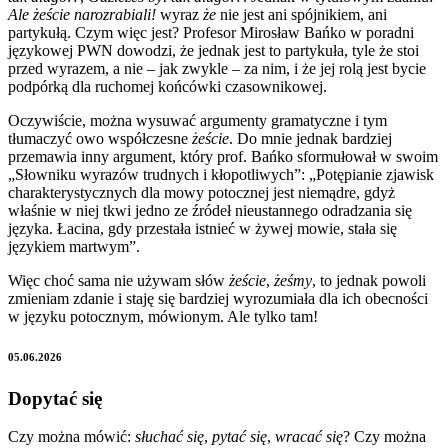
Ale żeście narozrabiali!
wyraz
że
nie jest ani spójnikiem, ani
partykułą. Czym więc jest? Profesor Mirosław Bańko w poradni
językowej PWN dowodzi, że jednak jest to partykuła, tyle że stoi
przed wyrazem, a nie – jak zwykle – za nim, i że jej rolą jest bycie
podpórką dla ruchomej końcówki czasownikowej.
Oczywiście, można wysuwać argumenty gramatyczne i tym
tłumaczyć owo współczesne
żeście
. Do mnie jednak bardziej
przemawia inny argument, który prof. Bańko sformułował w swoim
„Słowniku wyrazów trudnych i kłopotliwych”: „Potępianie zjawisk
charakterystycznych dla mowy potocznej jest niemądre, gdyż
właśnie w niej tkwi jedno ze źródeł nieustannego odradzania się
języka. Łacina, gdy przestała istnieć w żywej mowie, stała się
językiem martwym”.
Więc choć sama nie używam słów
żeście
,
żeśmy
, to jednak powoli
zmieniam zdanie i staję się bardziej wyrozumiała dla ich obecności
w języku potocznym, mówionym. Ale tylko tam!
05.06.2026
Dopytać się
Czy można mówić:
słuchać się
,
pytać się
,
wracać się
? Czy można