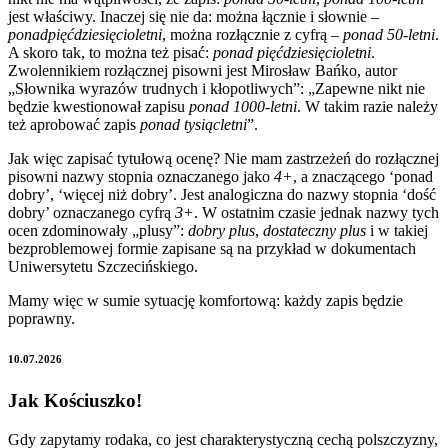
jest właściwy. Inaczej się nie da: można łącznie i słownie –
ponad
pięćdziesięcioletni
, można rozłącznie z cyfrą –
ponad
50
-letni
.
A skoro tak, to można też pisać:
ponad pięćdziesięcioletni
.
Zwolennikiem rozłącznej pisowni jest Mirosław Bańko, autor
„Słownika wyrazów trudnych i kłopotliwych”: „Zapewne nikt nie
będzie kwestionował zapisu
ponad 10
00-letni
. W takim razie należy
też aprobować zapis
ponad tysiącletni
”.
Jak więc zapisać tytułową ocenę? Nie mam zastrzeżeń do rozłącznej
pisowni nazwy stopnia oznaczanego jako
4+
, a znaczącego ‘ponad
dobry’, ‘więcej niż dobry’. Jest analogiczna do nazwy stopnia ‘dość
dobry’ oznaczanego cyfrą
3+
. W ostatnim czasie jednak nazwy tych
ocen zdominowały „plusy”:
dobry plus
,
dostateczny plus
i w takiej
bezproblemowej formie zapisane są na przykład w dokumentach
Uniwersytetu Szczecińskiego.
Mamy więc w sumie sytuację komfortową: każdy zapis będzie
poprawny.
10.07.2026
Jak Kościuszko!
Gdy zapytamy rodaka, co jest charakterystyczną cechą polszczyzny,